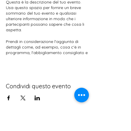
Questa è la descrizione del tuo evento.
Usa questo spazio per fornire un breve
sommario del tuo evento e qualsiasi
ulteriore informazione in modo che i
partecipanti possano sapere che cosa li
aspetta.
Prendi in considerazione l'aggiunta di
dettagli come, ad esempio, cosa c'è in
programma, l'abbigliamento consigliato e
altre informazioni rilevanti che possano
essere d'aiuto agli ospiti. Per gli speaker
che saranno presenti all'evento, questa è
un'ottima opportunità per descrivere gli
argomenti trattati o includere una breve
Condividi questo evento
biografia. Se l'evento è concepito per
un'audience specifica, assicurati di farlo
noto qui.
Questa è la tua opportunità per
emozionare i tuoi potenziali partecipanti,
Contatti:
perciò non aver paura di mostrare la tua
personalità e il tuo entusiasmo!
Email: